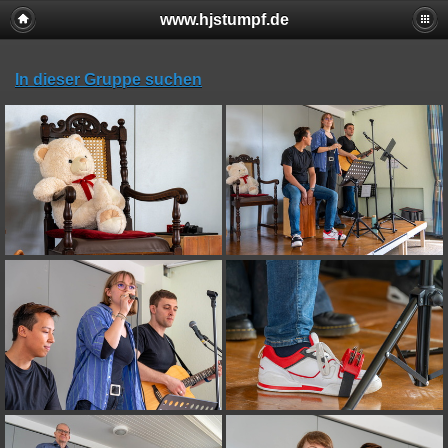
www.hjstumpf.de
In dieser Gruppe suchen