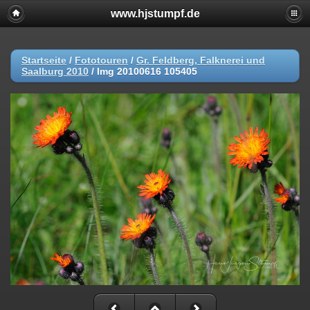
www.hjstumpf.de
Startseite
/
Fototouren
/
Gr. Feldberg, Falknerei und
Saalburg 2010
/
Img 20100616 105405